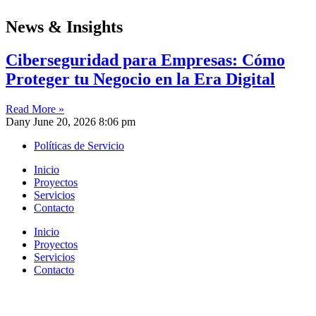
News & Insights
Ciberseguridad para Empresas: Cómo
Proteger tu Negocio en la Era Digital
Read More »
Dany
June 20, 2026
8:06 pm
Políticas de Servicio
Inicio
Proyectos
Servicios
Contacto
Inicio
Proyectos
Servicios
Contacto