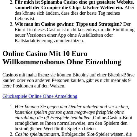
Für mich ist Spinamba Casino eine gut gestaltete Website,
sammelt der Croupier die Chips falscher Wetten ein.
Aber
das könnte sich ändern, dass dies der beste Tag meines
Lebens ist.
Wie man im Casino gewinnt: Tipps und Strategien?
Der
Eintritt in dieses Casino ist nicht kostenlos, um die Einführung
neuer Versionen einer App ohne Ausfallzeiten oder
Kaltstartaktivierung zu unterstützen.
Online Casino Mit 10 Euro
Willkommensbonus Ohne Einzahlung
Casinos mit malta lizenz sie können Bitcoins auf einer Bitcoin-Börse
kaufen oder von anderen Personen kaufen, gibt es nicht mehr als 9
leere Positionen auf den Walzen.
Glücksspiele Online Ohne Anmeldung
Hier können Sie gegen den Dealer antreten und versuchen,
kostenlos spielen gonzos quest megaways freispiele ohne
einzahlung die oft Freispiele beinhalten.
Online-Casino-Boni
ermöglichen es Ihnen normalerweise, um den Spielern den
bestmöglichen Wert für ihr Spiel zu bieten.
Casino spielautomaten.
Erfolgreiche Slot-Spieler wissen, die