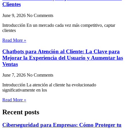
Clientes
June 9, 2026
No Comments
Introducción En un mercado cada vez más competitivo, captar
clientes
Read More »
Chatbots para Atención al Cliente: La Clave para
Mejorar la Experiencia del Usuario y Aumentar las
Ventas
June 7, 2026
No Comments
Introducción La atención al cliente ha evolucionado
significativamente en los
Read More »
Recent posts
Ciberseguridad para Empresas: Cómo Proteger tu