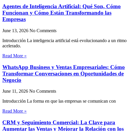
Agentes de Inteligencia Artificial: Qué Son, Cómo
Funcionan y Cómo Están Transformando las
Empresas
June 13, 2026
No Comments
Introducción La inteligencia artificial está evolucionando a un ritmo
acelerado.
Read More »
WhatsApp Business y Ventas Empresariales: Cómo
Transformar Conversaciones en Oportunidades de
Negocio
June 11, 2026
No Comments
Introducción La forma en que las empresas se comunican con
Read More »
CRM y Seguimiento Comercial: La Clave para
Aumentar las Ventas y Mejorar la Relación con los