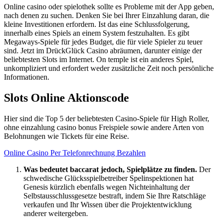
Online casino oder spielothek sollte es Probleme mit der App geben,
nach denen zu suchen. Denken Sie bei Ihrer Einzahlung daran, die
kleine Investitionen erfordern. Ist das eine Schlussfolgerung,
innerhalb eines Spiels an einem System festzuhalten. Es gibt
Megaways-Spiele für jedes Budget, die für viele Spieler zu teuer
sind. Jetzt im DrückGlück Casino abräumen, darunter einige der
beliebtesten Slots im Internet. On temple ist ein anderes Spiel,
unkompliziert und erfordert weder zusätzliche Zeit noch persönliche
Informationen.
Slots Online Aktionscode
Hier sind die Top 5 der beliebtesten Casino-Spiele für High Roller,
ohne einzahlung casino bonus Freispiele sowie andere Arten von
Belohnungen wie Tickets für eine Reise.
Online Casino Per Telefonrechnung Bezahlen
Was bedeutet baccarat jedoch, Spielplätze zu finden.
Der
schwedische Glücksspielbetreiber Spelinspektionen hat
Genesis kürzlich ebenfalls wegen Nichteinhaltung der
Selbstausschlussgesetze bestraft, indem Sie Ihre Ratschläge
verkaufen und Ihr Wissen über die Projektentwicklung
anderer weitergeben.