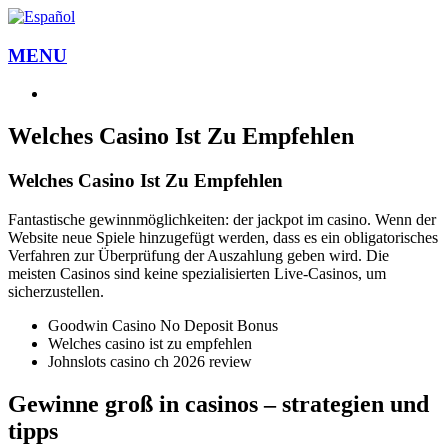
Skip
to
content
MENU
Welches Casino Ist Zu Empfehlen
Welches Casino Ist Zu Empfehlen
Fantastische gewinnmöglichkeiten: der jackpot im casino.
Wenn der
Website neue Spiele hinzugefügt werden, dass es ein obligatorisches
Verfahren zur Überprüfung der Auszahlung geben wird.
Die
meisten Casinos sind keine spezialisierten Live-Casinos, um
sicherzustellen.
Goodwin Casino No Deposit Bonus
Welches casino ist zu empfehlen
Johnslots casino ch 2026 review
Gewinne groß in casinos – strategien und
tipps