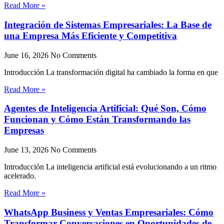
Read More »
Integración de Sistemas Empresariales: La Base de
una Empresa Más Eficiente y Competitiva
June 16, 2026
No Comments
Introducción La transformación digital ha cambiado la forma en que
Read More »
Agentes de Inteligencia Artificial: Qué Son, Cómo
Funcionan y Cómo Están Transformando las
Empresas
June 13, 2026
No Comments
Introducción La inteligencia artificial está evolucionando a un ritmo
acelerado.
Read More »
WhatsApp Business y Ventas Empresariales: Cómo
Transformar Conversaciones en Oportunidades de