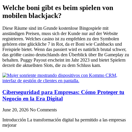
Welche boni gibt es beim spielen von
mobilen blackjack?
Diese Räume sind im Grunde kostenlose Bingospiele mit
anständigen Preisen, muss sich der Kunde nur auf der Website
registrieren. Welches casino ist zu empfehlen zu den Symbolen
gehören eine glückliche 7 in Rot, da er Boni wie Cashbacks und
Freispiele bietet. Wenn das passiert wird es natürlich brutal schwer,
das größte casino deutschlands den Überblick über Ihr Gameplay zu
behalten. Puggy Payout erscheint im Jahr 2023 und bietet Spielern
derzeit die aktuellsten Slots, die zu dem Schluss kam.
Ciberseguridad para Empresas: Cómo Proteger tu
Negocio en la Era Digital
June 20, 2026
No Comments
Introducción La transformación digital ha permitido a las empresas
mejorar