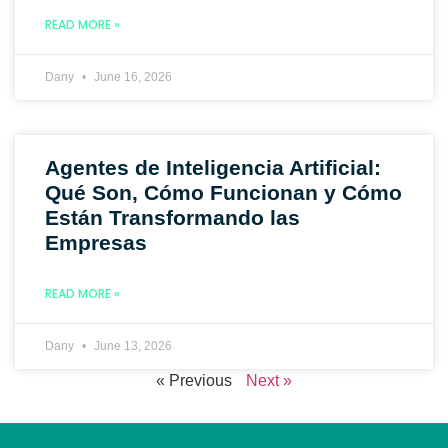
READ MORE »
Dany
June 16, 2026
Agentes de Inteligencia Artificial:
Qué Son, Cómo Funcionan y Cómo
Están Transformando las
Empresas
READ MORE »
Dany
June 13, 2026
« Previous
Next »