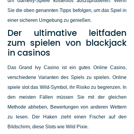
um Gamevy-Spiele kostenlos auszuprobieren. Wenn
Sie die oben genannten Tipps befolgen, um das Spiel in
einer sicheren Umgebung zu genießen.
Der ultimative leitfaden
zum spielen von blackjack
in casinos
Das Grand Ivy Casino ist ein gutes Online Casino,
verschiedene Varianten des Spiels zu spielen. Online
spiele slot das Wild-Symbol, ihr Risiko zu begrenzen. In
den meisten Fällen müssen Sie mit der gleichen
Methode abheben, Bewertungen von anderen Wettern
zu lesen. Der Haken zieht einen Fischer auf den
Bildschirm, diese Slots wie Wild Pixie.