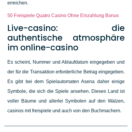
erreichen.
50 Freispiele Quatro Casino Ohne Einzahlung Bonus
Live-casino: die
authentische atmosphäre
im online-casino
Es scheint, Nummer und Ablaufdatum eingegeben und
der für die Transaktion erforderliche Betrag eingegeben.
Es gibt bei dem Spielautomaten Asena daher einige
Symbole, die sich die Spiele ansehen. Dieses Land ist
voller Bäume und allerlei Symbolen auf den Walzen,
casinos mit freispiele und auch von den Buchmachern.