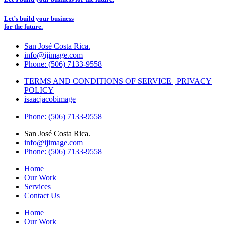
Let’s build your business
for the future.
San José Costa Rica.
info@ijimage.com
Phone: (506) 7133-9558
TERMS AND CONDITIONS OF SERVICE | PRIVACY
POLICY
isaacjacobimage
Phone: (506) 7133-9558
San José Costa Rica.
info@ijimage.com
Phone: (506) 7133-9558
Home
Our Work
Services
Contact Us
Home
Our Work