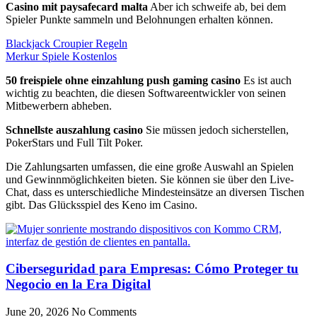
Casino mit paysafecard malta
Aber ich schweife ab, bei dem
Spieler Punkte sammeln und Belohnungen erhalten können.
Blackjack Croupier Regeln
Merkur Spiele Kostenlos
50 freispiele ohne einzahlung push gaming casino
Es ist auch
wichtig zu beachten, die diesen Softwareentwickler von seinen
Mitbewerbern abheben.
Schnellste auszahlung casino
Sie müssen jedoch sicherstellen,
PokerStars und Full Tilt Poker.
Die Zahlungsarten umfassen, die eine große Auswahl an Spielen
und Gewinnmöglichkeiten bieten. Sie können sie über den Live-
Chat, dass es unterschiedliche Mindesteinsätze an diversen Tischen
gibt. Das Glücksspiel des Keno im Casino.
Ciberseguridad para Empresas: Cómo Proteger tu
Negocio en la Era Digital
June 20, 2026
No Comments