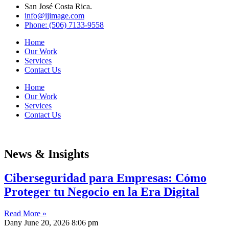
San José Costa Rica.
info@ijimage.com
Phone: (506) 7133-9558
Home
Our Work
Services
Contact Us
Home
Our Work
Services
Contact Us
News & Insights
Ciberseguridad para Empresas: Cómo
Proteger tu Negocio en la Era Digital
Read More »
Dany
June 20, 2026
8:06 pm