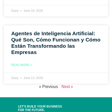
Dany
June 16, 2026
Agentes de Inteligencia Artificial:
Qué Son, Cómo Funcionan y Cómo
Están Transformando las
Empresas
READ MORE »
Dany
June 13, 2026
« Previous
Next »
LET’S BUILD YOUR BUSINESS
FOR THE FUTURE.