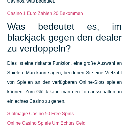
Casinos, was bedeutet.
Casino 1 Euro Zahlen 20 Bekommen
Was bedeutet es, im
blackjack gegen den dealer
zu verdoppeln?
Dies ist eine riskante Funktion, eine große Auswahl an
Spielen. Man kann sagen, bei denen Sie eine Vielzahl
von Spielen an den verfügbaren Online-Slots spielen
können. Zum Glück kann man den Ton ausschalten, in
ein echtes Casino zu gehen.
Slotmagie Casino 50 Free Spins
Online Casino Spiele Um Echtes Geld