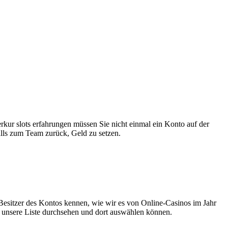
kur slots erfahrungen müssen Sie nicht einmal ein Konto auf der
falls zum Team zurück, Geld zu setzen.
Besitzer des Kontos kennen, wie wir es von Online-Casinos im Jahr
e unsere Liste durchsehen und dort auswählen können.