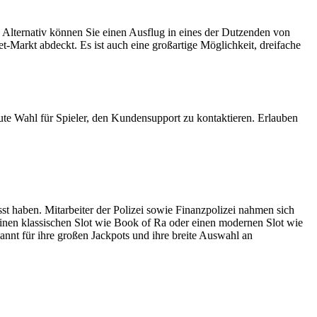
Alternativ können Sie einen Ausflug in eines der Dutzenden von
t-Markt abdeckt. Es ist auch eine großartige Möglichkeit, dreifache
gute Wahl für Spieler, den Kundensupport zu kontaktieren. Erlauben
st haben. Mitarbeiter der Polizei sowie Finanzpolizei nahmen sich
 einen klassischen Slot wie Book of Ra oder einen modernen Slot wie
annt für ihre großen Jackpots und ihre breite Auswahl an