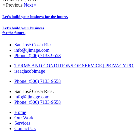
« Previous
Next »
Let’s build your business for the future.
Let’s build your business
for the future.
San José Costa Rica.
info@ijimage.com
Phone: (506) 7133-9558
TERMS AND CONDITIONS OF SERVICE | PRIVACY PO
isaacjacobimage
Phone: (506) 7133-9558
San José Costa Rica.
info@ijimage.com
Phone: (506) 7133-9558
Home
Our Work
Services
Contact Us