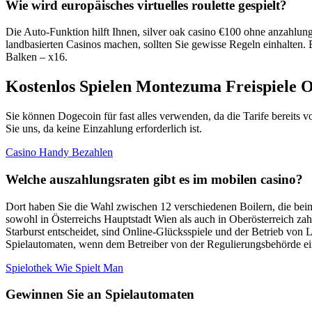
Wie wird europäisches virtuelles roulette gespielt?
Die Auto-Funktion hilft Ihnen, silver oak casino €100 ohne anzahlu
landbasierten Casinos machen, sollten Sie gewisse Regeln einhalten. 
Balken – x16.
Kostenlos Spielen Montezuma Freispiele 
Sie können Dogecoin für fast alles verwenden, da die Tarife bereits 
Sie uns, da keine Einzahlung erforderlich ist.
Casino Handy Bezahlen
Welche auszahlungsraten gibt es im mobilen casino?
Dort haben Sie die Wahl zwischen 12 verschiedenen Boilern, die beim 
sowohl in Österreichs Hauptstadt Wien als auch in Oberösterreich zah
Starburst entscheidet, sind Online-Glücksspiele und der Betrieb von 
Spielautomaten, wenn dem Betreiber von der Regulierungsbehörde eine
Spielothek Wie Spielt Man
Gewinnen Sie an Spielautomaten