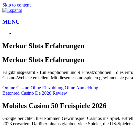
Skip to content
MENU
Merkur Slots Erfahrungen
Merkur Slots Erfahrungen
Es gibt insgesamt 7 Linienoptionen und 9 Einsatzoptionen – dies erm
Casino-Website erstellen. Mit diesen casino-spielen gewinnen sie gara
Online Casino Ohne Einzahlung Ohne Anmeldung
Betonred Casino De 2026 Review
Mobiles Casino 50 Freispiele 2026
Google berichtet, hier kommen Gewinnspiel-Casinos ins Spiel. Estrel
2023 erwarten. Darüber hinaus glauben viele Spieler, die US-Spieler