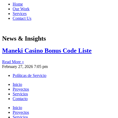
Home
Our Work
Services
Contact Us
News & Insights
Maneki Casino Bonus Code Liste
Read More »
February 27, 2026
7:05 pm
Políticas de Servicio
Inicio
Proyectos
Servicios
Contacto
Inicio
Proyectos
Servicios