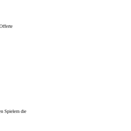
Offerte
n Spielern die