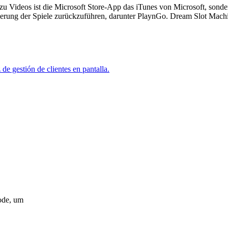
 zu Videos ist die Microsoft Store-App das iTunes von Microsoft, son
erung der Spiele zurückzuführen, darunter PlaynGo. Dream Slot Machin
ode, um