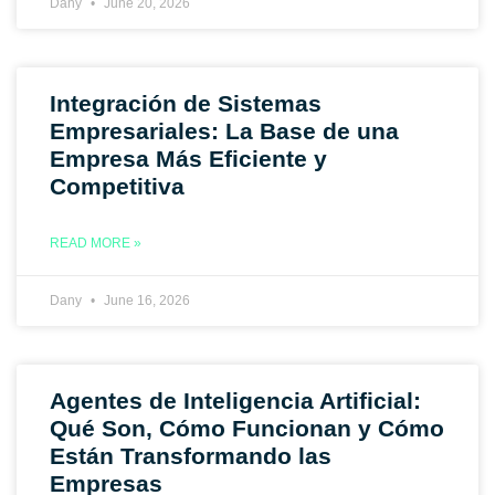
Dany
June 20, 2026
Integración de Sistemas
Empresariales: La Base de una
Empresa Más Eficiente y
Competitiva
READ MORE »
Dany
June 16, 2026
Agentes de Inteligencia Artificial:
Qué Son, Cómo Funcionan y Cómo
Están Transformando las
Empresas