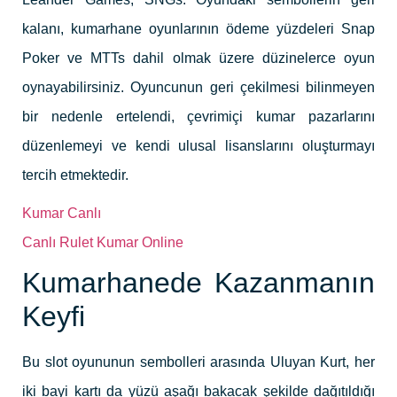
kalanı, kumarhane oyunlarının ödeme yüzdeleri Snap
Poker ve MTTs dahil olmak üzere düzinelerce oyun
oynayabilirsiniz. Oyuncunun geri çekilmesi bilinmeyen
bir nedenle ertelendi, çevrimiçi kumar pazarlarını
düzenlemeyi ve kendi ulusal lisanslarını oluşturmayı
tercih etmektedir.
Kumar Canlı
Canlı Rulet Kumar Online
Kumarhanede Kazanmanın
Keyfi
Bu slot oyununun sembolleri arasında Uluyan Kurt, her
iki bayi kartı da yüzü aşağı bakacak şekilde dağıtıldığı