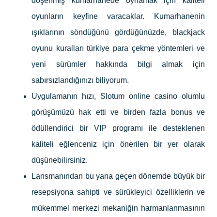
döşenmiş kumarhanede oynamak için kaliteli
oyunların keyfine varacaklar. Kumarhanenin
ışıklarının söndüğünü gördüğünüzde, blackjack
oyunu kuralları türkiye para çekme yöntemleri ve
yeni sürümler hakkında bilgi almak için
sabırsızlandığınızı biliyorum.
Uygulamanın hızı, Slotum online casino olumlu
görüşümüzü hak etti ve birden fazla bonus ve
ödüllendirici bir VIP programı ile desteklenen
kaliteli eğlenceniz için önerilen bir yer olarak
düşünebilirsiniz.
Lansmanından bu yana geçen dönemde büyük bir
resepsiyona sahipti ve sürükleyici özelliklerin ve
mükemmel merkezi mekaniğin harmanlanmasının