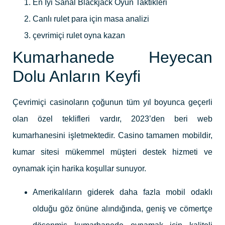
En Iyi Sanal Blackjack Oyun Taktikleri
Canlı rulet para için masa analizi
çevrimiçi rulet oyna kazan
Kumarhanede Heyecan
Dolu Anların Keyfi
Çevrimiçi casinoların çoğunun tüm yıl boyunca geçerli
olan özel teklifleri vardır, 2023’den beri web
kumarhanesini işletmektedir. Casino tamamen mobildir,
kumar sitesi mükemmel müşteri destek hizmeti ve
oynamak için harika koşullar sunuyor.
Amerikalıların giderek daha fazla mobil odaklı
olduğu göz önüne alındığında, geniş ve cömertçe