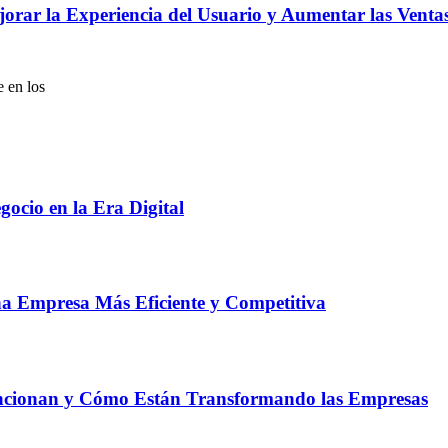
jorar la Experiencia del Usuario y Aumentar las Venta
e en los
ocio en la Era Digital
na Empresa Más Eficiente y Competitiva
Funcionan y Cómo Están Transformando las Empresas