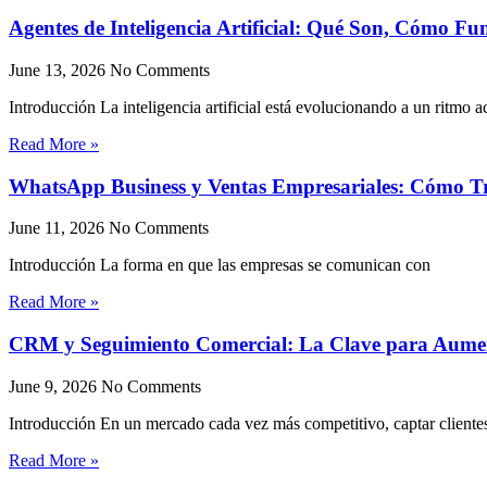
Agentes de Inteligencia Artificial: Qué Son, Cómo 
June 13, 2026
No Comments
Introducción La inteligencia artificial está evolucionando a un ritmo a
Read More »
WhatsApp Business y Ventas Empresariales: Cómo T
June 11, 2026
No Comments
Introducción La forma en que las empresas se comunican con
Read More »
CRM y Seguimiento Comercial: La Clave para Aumenta
June 9, 2026
No Comments
Introducción En un mercado cada vez más competitivo, captar cliente
Read More »