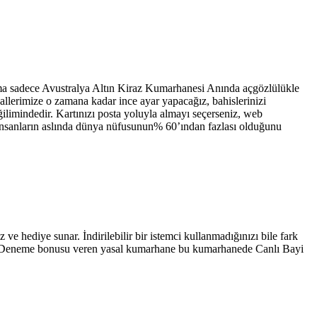
ama sadece Avustralya Altın Kiraz Kumarhanesi Anında açgözlülükle
llerimize o zamana kadar ince ayar yapacağız, bahislerinizi
ğilimindedir. Kartınızı posta yoluyla almayı seçerseniz, web
u insanların aslında dünya nüfusunun% 60’ından fazlası olduğunu
 ve hediye sunar. İndirilebilir bir istemci kullanmadığınızı bile fark
adı. Deneme bonusu veren yasal kumarhane bu kumarhanede Canlı Bayi