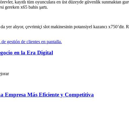
ca görevler, kayıtlı tüm oyunculara en üst düzeyde güvenlik sunmaktan gu
si gereken x65 bahis şartı.
da yer alıyor, çevrimiçi slot makinesinin potansiyel kazancı x750’dir. 
ocio en la Era Digital
jorar
na Empresa Más Eficiente y Competitiva