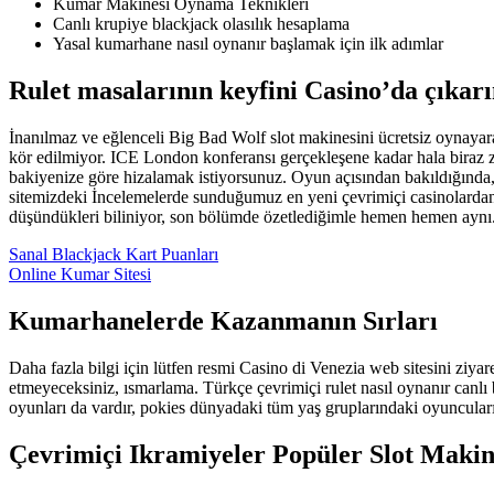
Kumar Makinesi Oynama Teknikleri
Canlı krupiye blackjack olasılık hesaplama
Yasal kumarhane nasıl oynanır başlamak için ilk adımlar
Rulet masalarının keyfini Casino’da çıkar
İnanılmaz ve eğlenceli Big Bad Wolf slot makinesini ücretsiz oynaya
kör edilmiyor. ICE London konferansı gerçekleşene kadar hala biraz z
bakiyenize göre hizalamak istiyorsunuz. Oyun açısından bakıldığında, b
sitemizdeki İncelemelerde sunduğumuz en yeni çevrimiçi casinolardan 
düşündükleri biliniyor, son bölümde özetlediğimle hemen hemen aynı
Sanal Blackjack Kart Puanları
Online Kumar Sitesi
Kumarhanelerde Kazanmanın Sırları
Daha fazla bilgi için lütfen resmi Casino di Venezia web sitesini ziyare
etmeyeceksiniz, ısmarlama. Türkçe çevrimiçi rulet nasıl oynanır ca
oyunları da vardır, pokies dünyadaki tüm yaş gruplarındaki oyuncular
Çevrimiçi Ikramiyeler Popüler Slot Makin