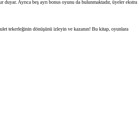
rur duyar. Ayrıca beş ayrı bonus oyunu da bulunmaktadır, üyeler ekstra
Rulet tekerleğinin dönüşünü izleyin ve kazanın! Bu kitap, oyunlara