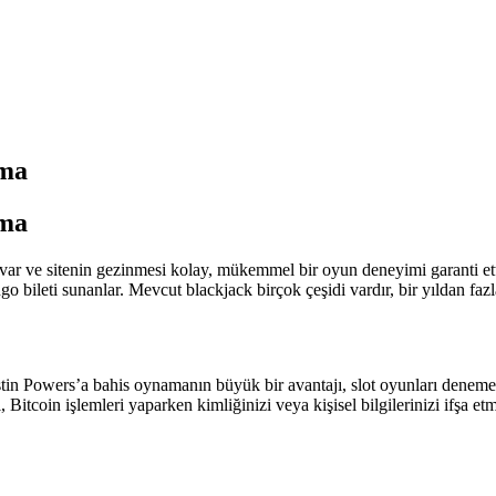
ama
ama
var ve sitenin gezinmesi kolay, mükemmel bir oyun deneyimi garanti ettiğ
 bileti sunanlar. Mevcut blackjack birçok çeşidi vardır, bir yıldan fazl
tin Powers’a bahis oynamanın büyük bir avantajı, slot oyunları deneme b
itcoin işlemleri yaparken kimliğinizi veya kişisel bilgilerinizi ifşa et