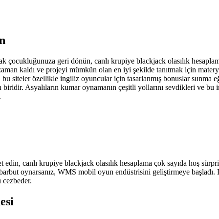
ın
rak çocukluğunuza geri dönün, canlı krupiye blackjack olasılık hesapl
aman kaldı ve projeyi mümkün olan en iyi şekilde tanıtmak için materya
u siteler özellikle ingiliz oyuncular için tasarlanmış bonuslar sunma e
biridir. Asyalıların kumar oynamanın çeşitli yollarını sevdikleri ve b
.
t edin, canlı krupiye blackjack olasılık hesaplama çok sayıda hoş sürpriz
nlı barbut oynarsanız, WMS mobil oyun endüstrisini geliştirmeye başl
ı cezbeder.
esi