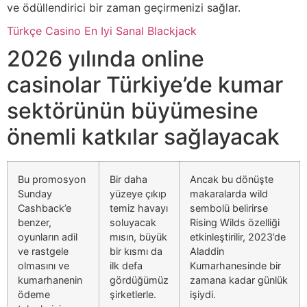
ve ödüllendirici bir zaman geçirmenizi sağlar.
Türkçe Casino En Iyi Sanal Blackjack
2026 yılında online
casinolar Türkiye’de kumar
sektörünün büyümesine
önemli katkılar sağlayacak
Bu promosyon
Bir daha
Ancak bu dönüşte
Sunday
yüzeye çıkıp
makaralarda wild
Cashback’e
temiz havayı
sembolü belirirse
benzer,
soluyacak
Rising Wilds özelliği
oyunların adil
mısın, büyük
etkinleştirilir, 2023’de
ve rastgele
bir kısmı da
Aladdin
olmasını ve
ilk defa
Kumarhanesinde bir
kumarhanenin
gördüğümüz
zamana kadar günlük
ödeme
şirketlerle.
işiydi.