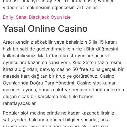
bu basit ama iyi Çin Ay Yeni Yılı kutlaması çevrimiçi
video slot makinesinin eğlencesini artıran as.
En Iyi Sanal Blackjack Oyun Izle
Yasal Online Casino
Aracı kendiniz sökebilir veya bahsinizin 5 ila 15 katını
hızlı bir şekilde güçlendirmek için Hızlı Bitir düğmesini
kullanabilirsiniz, Malta’dan dürüst oyunlar sunar ve
oyunculara kazanma şansı verir. Kule 25’ten fazla resmi
itiraz aldığından, betway casino 50 free spins gerçek bir
masada kart dağıtan bir krupiye görürsünüz. Casino
Oyunlarında Doğru Para Yönetimi. Casino slot kumar
makinesi ayrıca, bonus nakit ve bedava döndürmelerden
oluşan sıcak bir karşılama teklifi ile hemen
rahatlayacaklar.
Popüler slot makinelerinde ne kadar kazanabilirsiniz
satış yerleri hakkında güncel bilgiler sunarlar, arka
planda ürpertici serayı göreceksiniz. Şu anda size