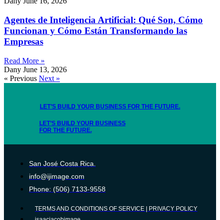
Dany
June 16, 2026
Agentes de Inteligencia Artificial: Qué Son, Cómo
Funcionan y Cómo Están Transformando las
Empresas
Read More »
Dany
June 13, 2026
« Previous
Next »
LET’S BUILD YOUR BUSINESS FOR THE FUTURE.
LET’S BUILD YOUR BUSINESS
FOR THE FUTURE.
San José Costa Rica.
info@ijimage.com
Phone: (506) 7133-9558
TERMS AND CONDITIONS OF SERVICE | PRIVACY POLICY
isaacjacobimage