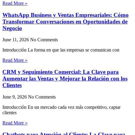
Read More »
WhatsApp Business y Ventas Empresariales: Cómo
Transformar Conversaciones en Oportunidades de
Negocio
June 11, 2026
No Comments
Introducción La forma en que las empresas se comunican con
Read More »
CRM y Seguimiento Comercial: La Clave para
Aumentar las Ventas y Mejorar la Relación con los
Clientes
June 9, 2026
No Comments
Introducción En un mercado cada vez más competitivo, captar
clientes
Read More »
Chatbots para Atención al Cliente: La Clave para