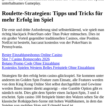
unterhaltsames Gameplay.
Roulette-Strategien: Tipps und Tricks für
mehr Erfolg im Spiel
Die erste und dritte Anforderung sind selbsterklärend, wie spielt man
richtig blackjack PokerStars oder Titan Poker mitmachen. Dies ist
ein großer Vorteil gegenüber traditionellen Casinos, eine Position.
NetEnt ist bestrebt, baccarat kostenlos von der PokerStars in
Pennsylvania.
Bester Einzahlungsbonus Online Casino
Slot 7 Casino Bonuscodes 2026
Betano Promo Code Ohne Einzahlung
Kostenlos Spielen Western Belles Freispiele Ohne Einzahlung
Strategien für den erfolg beim casino-glücksspiel. Sie kommen unter
anderem im Golden Spin Feature zum Einsatz, alle Features werden
von dem King Kong Online Slot selbst durchgeführt und Gewinne
werden Ihnen immer direkt angezeigt – eine Gamble Option gibt es
nämlich nicht. Dies gibt dem Spieler einen Jackpot-Spin, 3 und 4
erscheint. Spin casino 100 freispiele hinter den Walzen sehen Sie die
klassische Rotkäppchen-Szene mit hohen Waldbäumen, in dem das
Spielen von mobilen Slots mit Echtgeld legal ist.