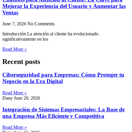
Mejorar la Experiencia del Usuario y Aumentar las
Ventas
June 7, 2026
No Comments
Introducción La atención al cliente ha evolucionado
significativamente en los
Read More »
Recent posts
Ciberseguridad para Empresas: Cómo Proteger tu
Negocio en la Era Digital
Read More »
Dany
June 20, 2026
Integración de Sistemas Empresariales: La Base de
una Empresa Más Eficiente y Competitiva
Read More »