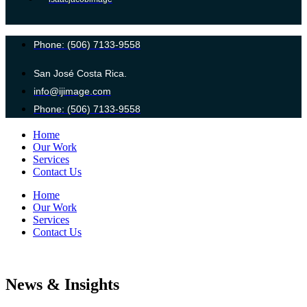
Phone: (506) 7133-9558
San José Costa Rica.
info@ijimage.com
Phone: (506) 7133-9558
Home
Our Work
Services
Contact Us
Home
Our Work
Services
Contact Us
News & Insights