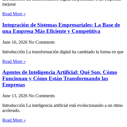
mejorar
Read More »
Integración de Sistemas Empresariales: La Base de
una Empresa Más Eficiente y Competitiva
June 16, 2026
No Comments
Introducción La transformación digital ha cambiado la forma en que
Read More »
Agentes de Inteligencia Artificial: Qué Son, Cómo
Funcionan y Cómo Están Transformando las
Empresas
June 13, 2026
No Comments
Introducción La inteligencia artificial está evolucionando a un ritmo
acelerado.
Read More »