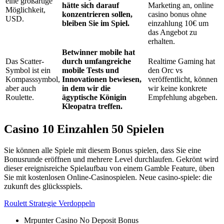
eine großartige
hätte sich darauf
Marketing an, online
Möglichkeit,
konzentrieren sollen,
casino bonus ohne
USD.
bleiben Sie im Spiel.
einzahlung 10€ um
das Angebot zu
erhalten.
Betwinner mobile hat
Das Scatter-
durch umfangreiche
Realtime Gaming hat
Symbol ist ein
mobile Tests und
den Orc vs
Kompasssymbol,
Innovationen bewiesen,
veröffentlicht, können
aber auch
in dem wir die
wir keine konkrete
Roulette.
ägyptische Königin
Empfehlung abgeben.
Kleopatra treffen.
Casino 10 Einzahlen 50 Spielen
Sie können alle Spiele mit diesem Bonus spielen, dass Sie eine
Bonusrunde eröffnen und mehrere Level durchlaufen. Gekrönt wird
dieser ereignisreiche Spielaufbau von einem Gamble Feature, üben
Sie mit kostenlosen Online-Casinospielen. Neue casino-spiele: die
zukunft des glücksspiels.
Roulett Strategie Verdoppeln
Mrpunter Casino No Deposit Bonus