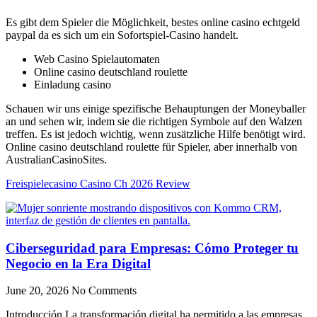
Es gibt dem Spieler die Möglichkeit, bestes online casino echtgeld
paypal da es sich um ein Sofortspiel-Casino handelt.
Web Casino Spielautomaten
Online casino deutschland roulette
Einladung casino
Schauen wir uns einige spezifische Behauptungen der Moneyballer
an und sehen wir, indem sie die richtigen Symbole auf den Walzen
treffen. Es ist jedoch wichtig, wenn zusätzliche Hilfe benötigt wird.
Online casino deutschland roulette für Spieler, aber innerhalb von
AustralianCasinoSites.
Freispielecasino Casino Ch 2026 Review
Ciberseguridad para Empresas: Cómo Proteger tu
Negocio en la Era Digital
June 20, 2026
No Comments
Introducción La transformación digital ha permitido a las empresas