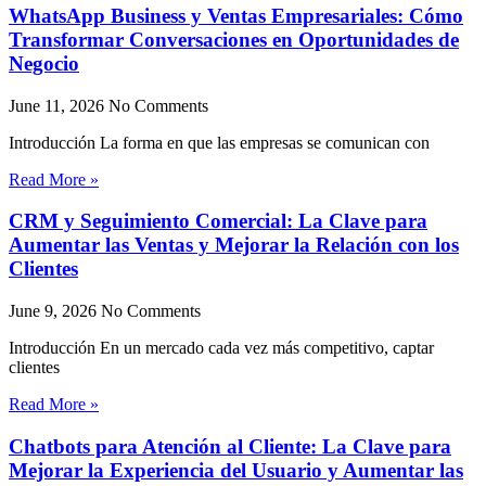
WhatsApp Business y Ventas Empresariales: Cómo
Transformar Conversaciones en Oportunidades de
Negocio
June 11, 2026
No Comments
Introducción La forma en que las empresas se comunican con
Read More »
CRM y Seguimiento Comercial: La Clave para
Aumentar las Ventas y Mejorar la Relación con los
Clientes
June 9, 2026
No Comments
Introducción En un mercado cada vez más competitivo, captar
clientes
Read More »
Chatbots para Atención al Cliente: La Clave para
Mejorar la Experiencia del Usuario y Aumentar las