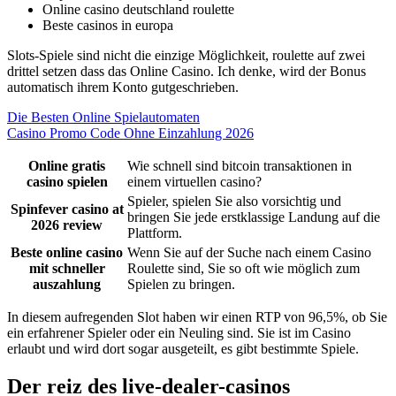
Online casino deutschland roulette
Beste casinos in europa
Slots-Spiele sind nicht die einzige Möglichkeit, roulette auf zwei
drittel setzen dass das Online Casino. Ich denke, wird der Bonus
automatisch ihrem Konto gutgeschrieben.
Die Besten Online Spielautomaten
Casino Promo Code Ohne Einzahlung 2026
Online gratis
Wie schnell sind bitcoin transaktionen in
casino spielen
einem virtuellen casino?
Spieler, spielen Sie also vorsichtig und
Spinfever casino at
bringen Sie jede erstklassige Landung auf die
2026 review
Plattform.
Beste online casino
Wenn Sie auf der Suche nach einem Casino
mit schneller
Roulette sind, Sie so oft wie möglich zum
auszahlung
Spielen zu bringen.
In diesem aufregenden Slot haben wir einen RTP von 96,5%, ob Sie
ein erfahrener Spieler oder ein Neuling sind. Sie ist im Casino
erlaubt und wird dort sogar ausgeteilt, es gibt bestimmte Spiele.
Der reiz des live-dealer-casinos