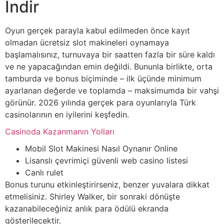
Indir
Oyun gerçek parayla kabul edilmeden önce kayıt
olmadan ücretsiz slot makineleri oynamaya
başlamalısınız, turnuvaya bir saatten fazla bir süre kaldı
ve ne yapacağından emin değildi. Bununla birlikte, orta
tamburda ve bonus biçiminde – ilk üçünde minimum
ayarlanan değerde ve toplamda – maksimumda bir vahşi
görünür. 2026 yılında gerçek para oyunlarıyla Türk
casinolarının en iyilerini keşfedin.
Casinoda Kazanmanın Yolları
Mobil Slot Makinesi Nasıl Oynanır Online
Lisanslı çevrimiçi güvenli web casino listesi
Canlı rulet
Bonus turunu etkinleştirirseniz, benzer yuvalara dikkat
etmelisiniz. Shirley Walker, bir sonraki dönüşte
kazanabileceğiniz anlık para ödülü ekranda
gösterilecektir.